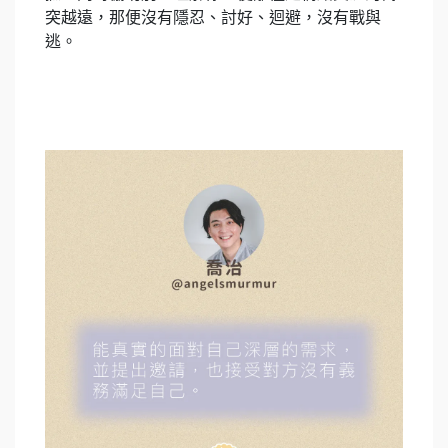
突越遠，那便沒有隱忍、討好、迴避，沒有戰與
逃。