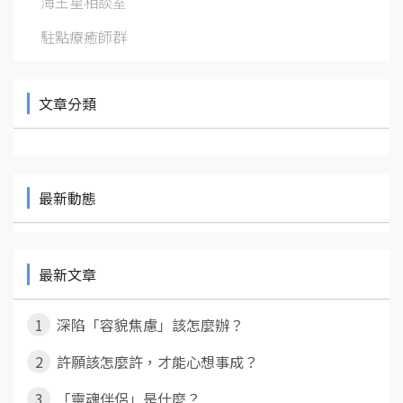
海王星相談室
駐點療癒師群
文章分類
最新動態
最新文章
1
深陷「容貌焦慮」該怎麼辦？
2
許願該怎麼許，才能心想事成？
3
「靈魂伴侶」是什麼？