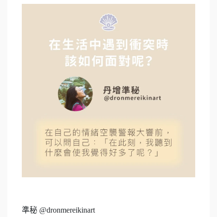
準秘 @dronmereikinart